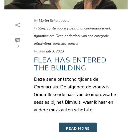
By
Martin Schelstraete
In
blog
,
contemporary painting
,
contemporaryart
,
figurative art
,
Geen onderdeel van een categorie
,
oilpainting
,
portraits
,
portret
0
Posted
juli 3, 2023
FLEA HAS ENTERED
THE BUILDING
Deze serie ontstond tijdens de
Coronacrisis. De afgebeelde vrouw is
Grada. Ik kende haar van de improvisatie
sessies bij het Bimhuis, waar ik haar en
andere muzikanten schetste.
READ MORE