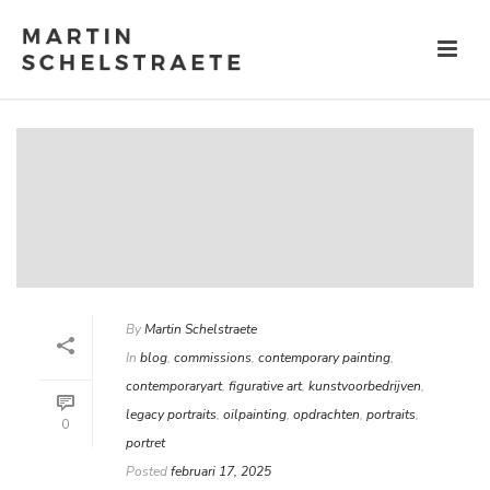
By
Martin Schelstraete
In
blog
,
commissions
,
contemporary painting
,
contemporaryart
,
figurative art
,
kunstvoorbedrijven
,
legacy portraits
,
oilpainting
,
opdrachten
,
portraits
,
0
portret
Posted
februari 17, 2025