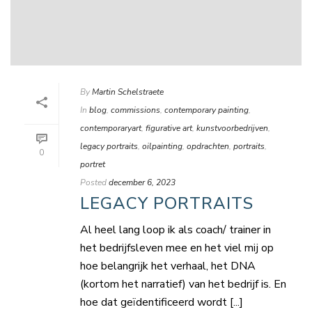
By
Martin Schelstraete
In
blog
,
commissions
,
contemporary painting
,
contemporaryart
,
figurative art
,
kunstvoorbedrijven
,
legacy portraits
,
oilpainting
,
opdrachten
,
portraits
,
0
portret
Posted
december 6, 2023
LEGACY PORTRAITS
Al heel lang loop ik als coach/ trainer in
het bedrijfsleven mee en het viel mij op
hoe belangrijk het verhaal, het DNA
(kortom het narratief) van het bedrijf is. En
hoe dat geïdentificeerd wordt [...]