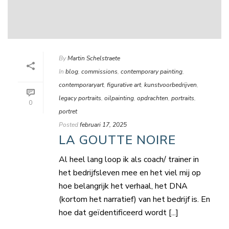
By
Martin Schelstraete
In
blog
,
commissions
,
contemporary painting
,
contemporaryart
,
figurative art
,
kunstvoorbedrijven
,
legacy portraits
,
oilpainting
,
opdrachten
,
portraits
,
0
portret
Posted
februari 17, 2025
LA GOUTTE NOIRE
Al heel lang loop ik als coach/ trainer in
het bedrijfsleven mee en het viel mij op
hoe belangrijk het verhaal, het DNA
(kortom het narratief) van het bedrijf is. En
hoe dat geïdentificeerd wordt [...]