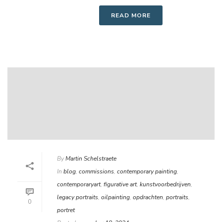
READ MORE
By
Martin Schelstraete
In
blog
,
commissions
,
contemporary painting
,
contemporaryart
,
figurative art
,
kunstvoorbedrijven
,
legacy portraits
,
oilpainting
,
opdrachten
,
portraits
,
0
portret