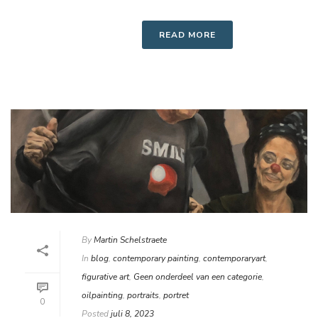
READ MORE
By
Martin Schelstraete
In
blog
,
contemporary painting
,
contemporaryart
,
figurative art
,
Geen onderdeel van een categorie
,
oilpainting
,
portraits
,
portret
0
Posted
juli 8, 2023