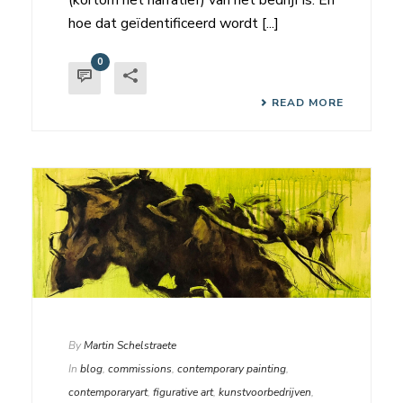
hoe dat geïdentificeerd wordt [...]
0
READ MORE
By
Martin Schelstraete
In
blog
,
commissions
,
contemporary painting
,
contemporaryart
,
figurative art
,
kunstvoorbedrijven
,