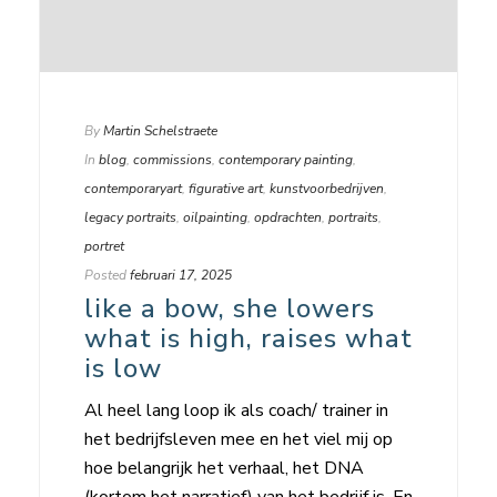
By
Martin Schelstraete
In
blog
,
commissions
,
contemporary painting
,
contemporaryart
,
figurative art
,
kunstvoorbedrijven
,
legacy portraits
,
oilpainting
,
opdrachten
,
portraits
,
portret
Posted
februari 17, 2025
like a bow, she lowers
what is high, raises what
is low
Al heel lang loop ik als coach/ trainer in
het bedrijfsleven mee en het viel mij op
hoe belangrijk het verhaal, het DNA
(kortom het narratief) van het bedrijf is. En