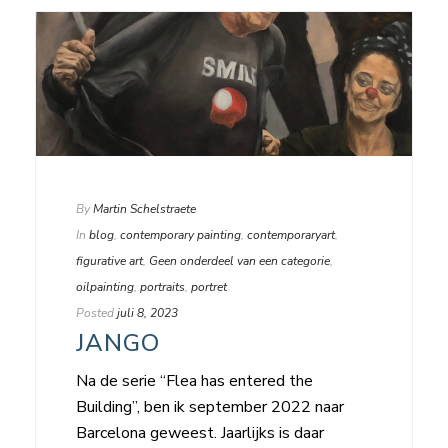
By
Martin Schelstraete
In
blog
,
contemporary painting
,
contemporaryart
,
figurative art
,
Geen onderdeel van een categorie
,
oilpainting
,
portraits
,
portret
Posted
juli 8, 2023
JANGO
Na de serie “Flea has entered the
Building”, ben ik september 2022 naar
Barcelona geweest. Jaarlijks is daar