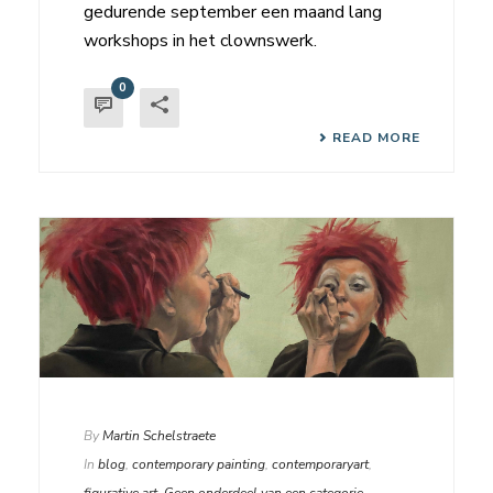
gedurende september een maand lang
workshops in het clownswerk.
0
READ MORE
By
Martin Schelstraete
In
blog
,
contemporary painting
,
contemporaryart
,
figurative art
,
Geen onderdeel van een categorie
,