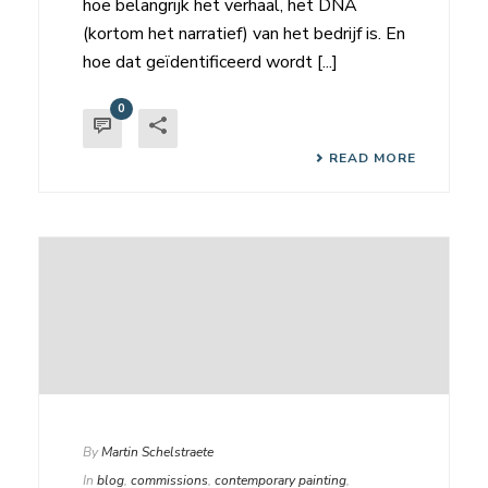
hoe belangrijk het verhaal, het DNA
(kortom het narratief) van het bedrijf is. En
hoe dat geïdentificeerd wordt [...]
0
READ MORE
By
Martin Schelstraete
In
blog
,
commissions
,
contemporary painting
,